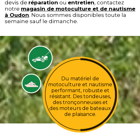
devis de
réparation
ou
entretien
, contactez
notre
magasin de motoculture et de nautisme
à Oudon
. Nous sommes disponibles toute la
semaine sauf le dimanche.
Du matériel de
motoculture et nautisme
performant, robuste et
résistant. Des tondeuses,
des tronçonneuses et
des moteurs de bateaux
de plaisance.