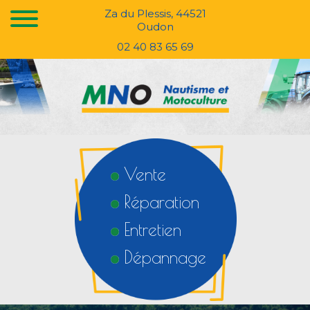
Za du Plessis, 44521
Oudon
02 40 83 65 69
Vente
Réparation
Entretien
Dépannage